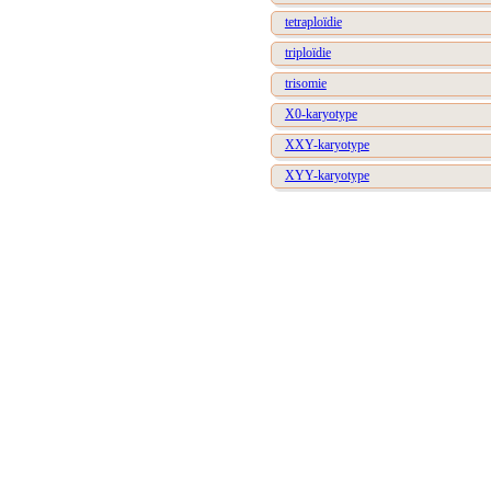
tetraploïdie
triploïdie
trisomie
X0-karyotype
XXY-karyotype
XYY-karyotype