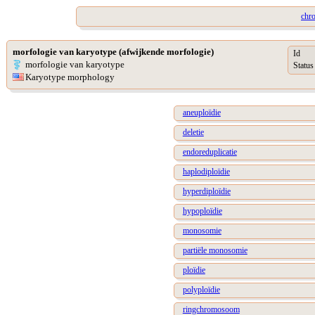
chr
morfologie van karyotype (afwijkende morfologie)
Id
morfologie van karyotype
Status
Karyotype morphology
aneuploïdie
deletie
endoreduplicatie
haplodiploïdie
hyperdiploïdie
hypoploïdie
monosomie
partiële monosomie
ploïdie
polyploïdie
ringchromosoom