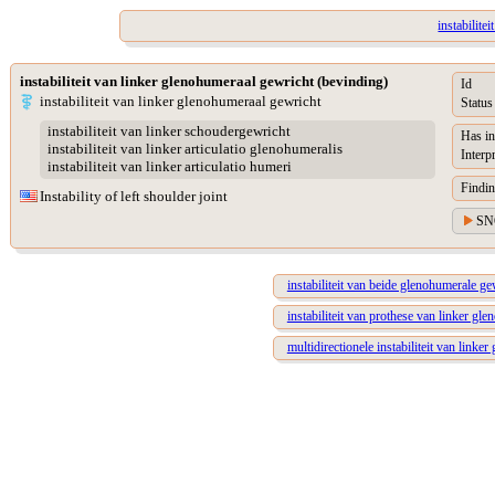
instabilite
instabiliteit van linker glenohumeraal gewricht (bevinding)
Id
instabiliteit van linker glenohumeraal gewricht
Status
instabiliteit van linker schoudergewricht
Has in
instabiliteit van linker articulatio glenohumeralis
Interp
instabiliteit van linker articulatio humeri
Findin
Instability of left shoulder joint
SN
instabiliteit van beide glenohumerale g
instabiliteit van prothese van linker gl
multidirectionele instabiliteit van linke