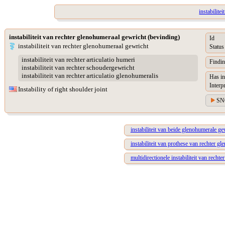
instabilite
instabiliteit van rechter glenohumeraal gewricht (bevinding)
Id
instabiliteit van rechter glenohumeraal gewricht
Status
instabiliteit van rechter articulatio humeri
Findin
instabiliteit van rechter schoudergewricht
instabiliteit van rechter articulatio glenohumeralis
Has in
Interp
Instability of right shoulder joint
SN
instabiliteit van beide glenohumerale g
instabiliteit van prothese van rechter g
multidirectionele instabiliteit van rech