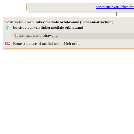
botstructuur van linker orb
|
botstructuur van linker mediale orbitawand (lichaamsstructuur)
botstructuur van linker mediale orbitawand
linker mediale orbitawand
Bone structure of medial wall of left orbit