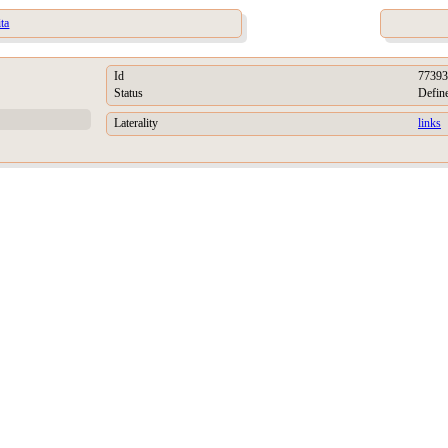
ita
Id
77393
Status
Defin
Laterality
links