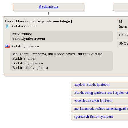
B-cellymfoom
|
Burkitt-lymfoom (afwijkende morfologie)
Id
Burkitt-lymfoom
Status
burkitttumor
PALGA 
burkittlymfosarcoom
SNOME
Burkitt lymphoma
Malignant lymphoma, small noncleaved, Burkitt's, diffuse
Burkitt's tumor
Burkitt's lymphoma
Burkitt-like lymphoma
atypisch Burkitt-lymfoom
Burkitt-achtig lymfoom met 11q-aberrat
endemisch Burkitt-lymfoom
met immunodeficiëntie samenhangend 
sporadisch Burkitt-lymfoom