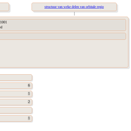
structuur van weke delen van orbitale regio
|
1001
ed
6
1
2
1