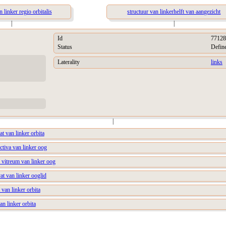
n linker regio orbitalis
structuur van linkerhelft van aangezicht
|
|
Id
77128
Status
Defin
Laterality
links
|
t van linker orbita
ctiva van linker oog
 vitreum van linker oog
at van linker ooglid
 van linker orbita
an linker orbita