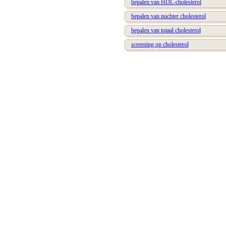
bepalen van HDL-cholesterol
bepalen van nuchter cholesterol
bepalen van totaal cholesterol
screening op cholesterol