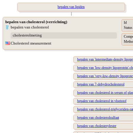
bepalen van lipiden
|
bepalen van cholesterol (verrichting)
Id
bepalen van cholesterol
Status
cholesterolmeting
Compo
Metho
Cholesterol measurement
bepalen van 'intermediate-density lipopr
bepalen van 'low-density lipoprotein'-ch
bepalen van 'very-low-density lipoprotei
bepalen van 7-dehydrocholesterol
bepalen van cholesterol in serum of pl
bepalen van cholesterol in vloeistof
bepalen van cholesterol-triglyceriden-ra
bepalen van cholesterolsulfaat
bepalen van cholesterylester