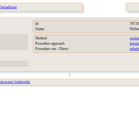
e benadering
Id
76733
Status
Defin
Method
excisi
Procedure approach
inguin
Procedure site - Direct
gehele
|
idectomie beiderzijds