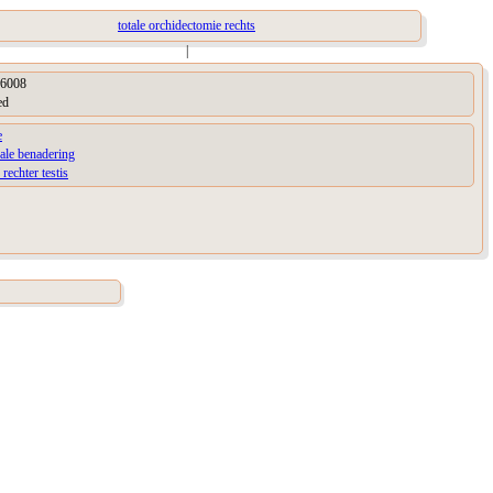
totale orchidectomie rechts
|
6008
ed
e
ale benadering
 rechter testis