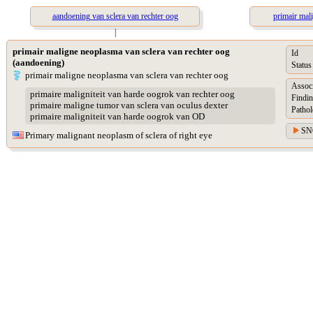
aandoening van sclera van rechter oog
primair mal
|
primair maligne neoplasma van sclera van rechter oog
Id
(aandoening)
Status
primair maligne neoplasma van sclera van rechter oog
Assoc
primaire maligniteit van harde oogrok van rechter oog
Findin
primaire maligne tumor van sclera van oculus dexter
Pathol
primaire maligniteit van harde oogrok van OD
SN
Primary malignant neoplasm of sclera of right eye