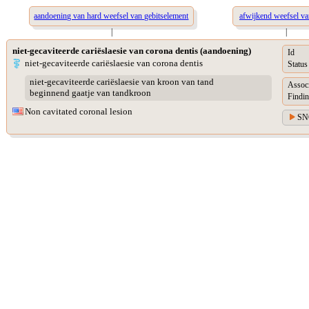
aandoening van hard weefsel van gebitselement
afwijkend weefsel v
|
|
niet-gecaviteerde cariëslaesie van corona dentis (aandoening)
Id
niet-gecaviteerde cariëslaesie van corona dentis
Status
niet-gecaviteerde cariëslaesie van kroon van tand
Assoc
beginnend gaatje van tandkroon
Findin
Non cavitated coronal lesion
SN