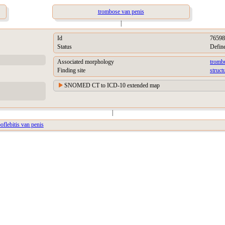
trombose van penis
|
Id
76598
Status
Defin
Associated morphology
tromb
Finding site
struct
SNOMED CT to ICD-10 extended map
|
flebitis van penis