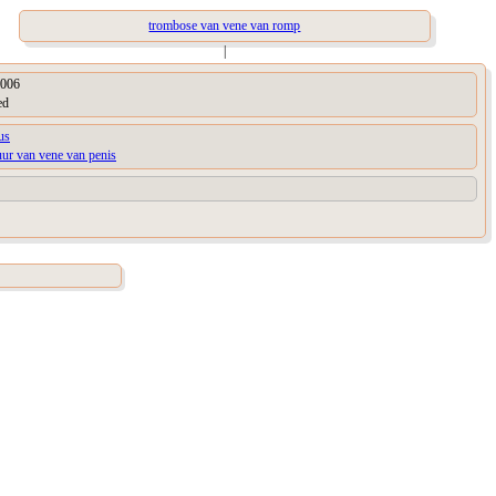
trombose van vene van romp
|
006
ed
us
uur van vene van penis