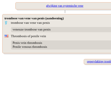
afwijking van systemische vene
|
trombose van vene van penis (aandoening)
trombose van vene van penis
veneuze trombose van penis
Thrombosis of penile vein
Penis vein thrombosis
Penile venous thrombosis
oppervlakkige trombo