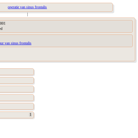
operatie van sinus frontalis
|
001
ed
uur van sinus frontalis
1