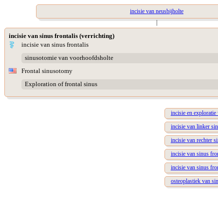
incisie van neusbijholte
|
incisie van sinus frontalis (verrichting)
incisie van sinus frontalis
sinusotomie van voorhoofdsholte
Frontal sinusotomy
Exploration of frontal sinus
incisie en exploratie
incisie van linker si
incisie van rechter s
incisie van sinus fro
incisie van sinus fro
osteoplastiek van sin