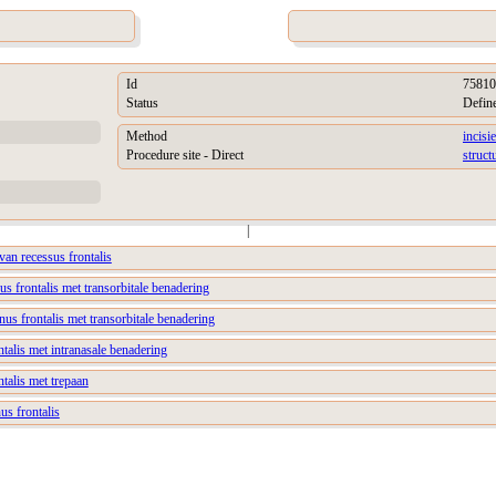
Id
75810
Status
Defin
Method
incisie
Procedure site - Direct
struct
|
 van recessus frontalis
nus frontalis met transorbitale benadering
inus frontalis met transorbitale benadering
ntalis met intranasale benadering
ntalis met trepaan
us frontalis