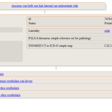
structuur van helft van hals lateraal van midsagittale vlak
|
Id
74761
Status
Primit
Laterality
zijde
PALGA thesaurus simple reference set for pathology
SNOMED CT to ICD-O simple map
C32.1
|
aris
ntum vestibulare van larynx
plica vestibularis
 plica vestibularis