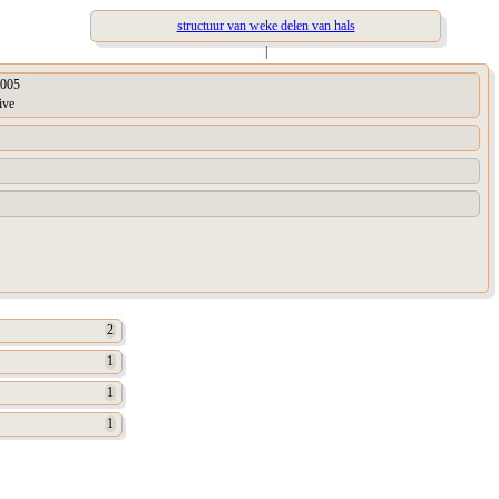
structuur van weke delen van hals
|
005
ive
2
1
1
1