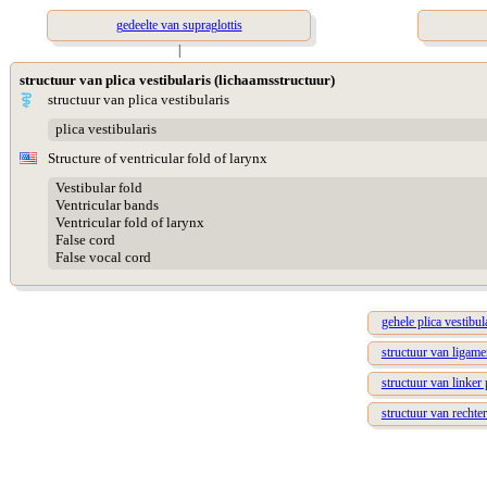
gedeelte van supraglottis
|
structuur van plica vestibularis (lichaamsstructuur)
structuur van plica vestibularis
plica vestibularis
Structure of ventricular fold of larynx
Vestibular fold
Ventricular bands
Ventricular fold of larynx
False cord
False vocal cord
gehele plica vestibul
structuur van ligame
structuur van linker 
structuur van rechter