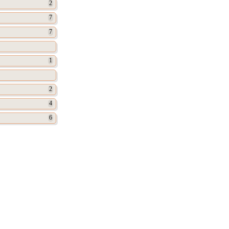
2
7
7
1
2
4
6