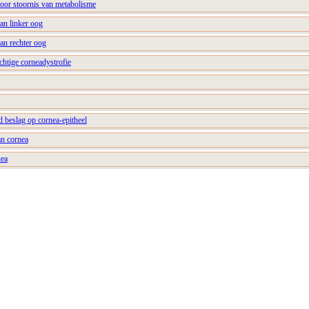
door stoornis van metabolisme
van linker oog
van rechter oog
chtige corneadystrofie
 beslag op cornea-epitheel
an cornea
nea