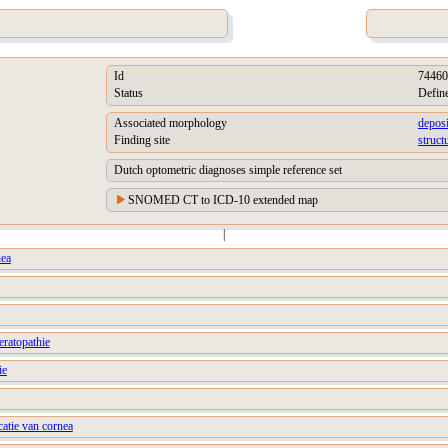
Id
74460
Status
Defin
Associated morphology
deposi
Finding site
struct
Dutch optometric diagnoses simple reference set
SNOMED CT to ICD-10 extended map
|
nea
eratopathie
ie
catie van cornea