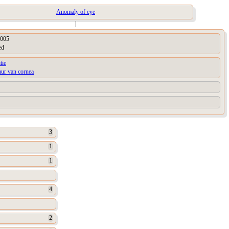
Anomaly of eye
|
005
ed
tie
uur van cornea
3
1
1
4
2