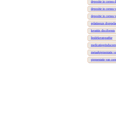
depositie in cornea 
depositie in cornea 
depositie in cornea 
gelatineuze druppela
keratitis disciformis
lipidekeratopathie
medicatiegeïnduceerd
metaalpigmentatie v
pigmentatie van cor