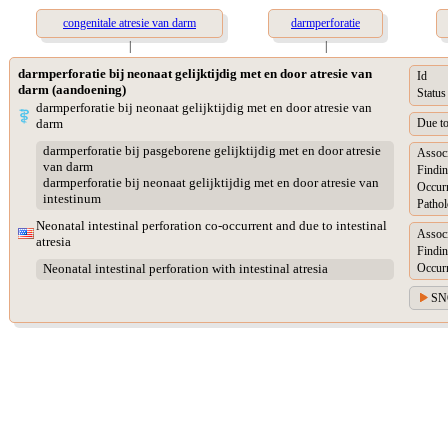
congenitale atresie van darm
darmperforatie
|
|
darmperforatie bij neonaat gelijktijdig met en door atresie van
Id
darm (aandoening)
Status
darmperforatie bij neonaat gelijktijdig met en door atresie van
darm
Due t
darmperforatie bij pasgeborene gelijktijdig met en door atresie
Assoc
van darm
Findin
darmperforatie bij neonaat gelijktijdig met en door atresie van
Occur
intestinum
Pathol
Neonatal intestinal perforation co-occurrent and due to intestinal
Assoc
atresia
Findin
Occur
Neonatal intestinal perforation with intestinal atresia
SN