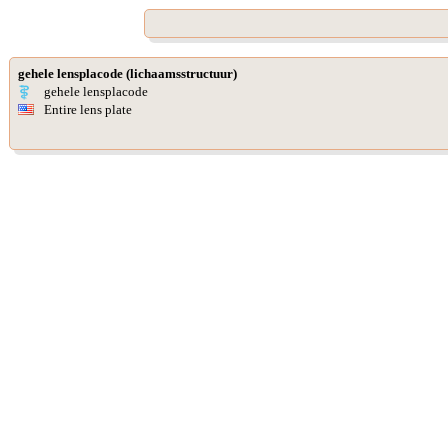
gehele lensplacode (lichaamsstructuur)
gehele lensplacode
Entire lens plate