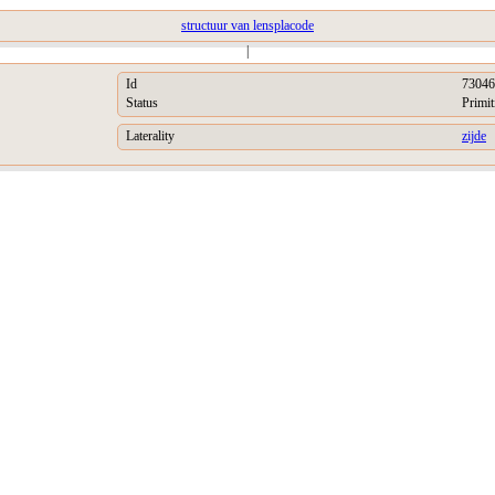
structuur van lensplacode
|
Id
73046
Status
Primit
Laterality
zijde