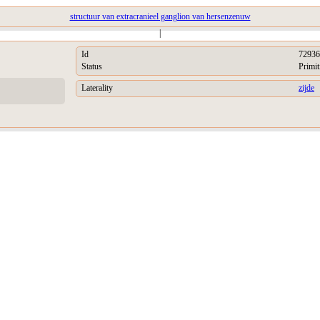
structuur van extracranieel ganglion van hersenzenuw
|
Id
72936
Status
Primit
Laterality
zijde