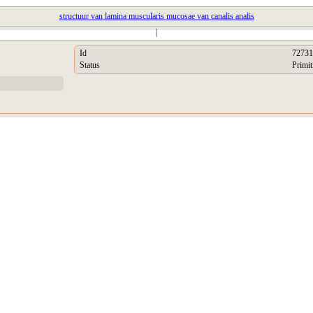
structuur van lamina muscularis mucosae van canalis analis
|
Id
72731
Status
Primit