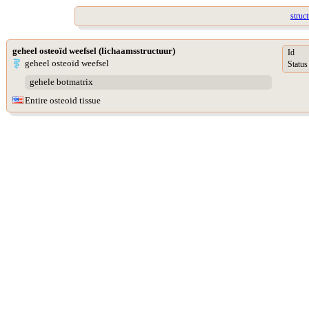
struc
geheel osteoïd weefsel (lichaamsstructuur)
Id
geheel osteoïd weefsel
Status
gehele botmatrix
Entire osteoid tissue