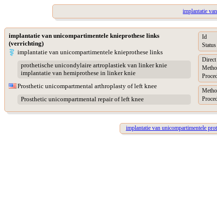
implantatie van
implantatie van unicompartimentele knieprothese links
Id
(verrichting)
Status
implantatie van unicompartimentele knieprothese links
Direct
prothetische unicondylaire artroplastiek van linker knie
Metho
implantatie van hemiprothese in linker knie
Proced
Prosthetic unicompartmental arthroplasty of left knee
Metho
Proced
Prosthetic unicompartmental repair of left knee
implantatie van unicompartimentele prot