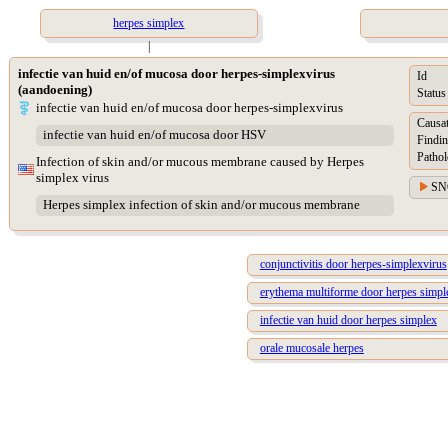
herpes simplex
|
infectie van huid en/of mucosa door herpes-simplexvirus
Id
(aandoening)
Status
infectie van huid en/of mucosa door herpes-simplexvirus
Causat
infectie van huid en/of mucosa door HSV
Findin
Pathol
Infection of skin and/or mucous membrane caused by Herpes
simplex virus
SN
Herpes simplex infection of skin and/or mucous membrane
conjunctivitis door herpes-simplexvirus
erythema multiforme door herpes simpl
infectie van huid door herpes simplex
orale mucosale herpes