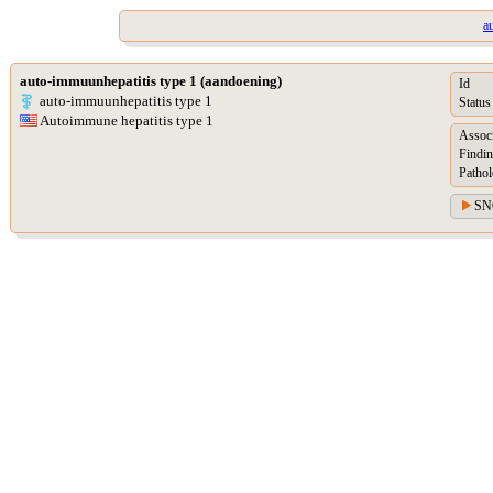
a
auto-immuunhepatitis type 1 (aandoening)
Id
auto-immuunhepatitis type 1
Status
Autoimmune hepatitis type 1
Assoc
Findin
Pathol
SN