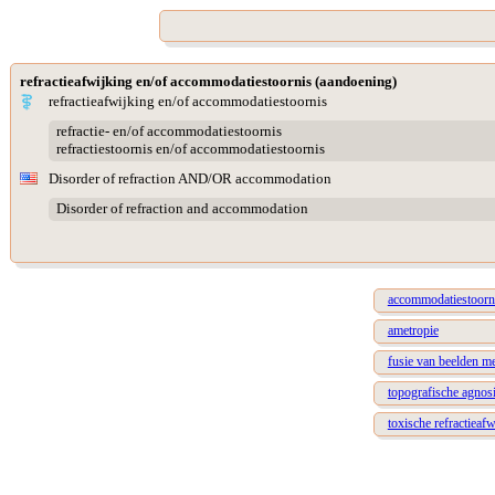
refractieafwijking en/of accommodatiestoornis (aandoening)
refractieafwijking en/of accommodatiestoornis
refractie- en/of accommodatiestoornis
refractiestoornis en/of accommodatiestoornis
Disorder of refraction AND/OR accommodation
Disorder of refraction and accommodation
accommodatiestoorn
ametropie
fusie van beelden m
topografische agnos
toxische refractieaf