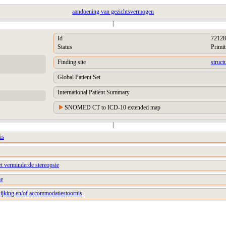
aandoening van gezichtsvermogen
|
Id
72128
Status
Primit
Finding site
struct
Global Patient Set
International Patient Summary
SNOMED CT to ICD-10 extended map
|
is
et verminderde stereopsie
ie
wijking en/of accommodatiestoornis