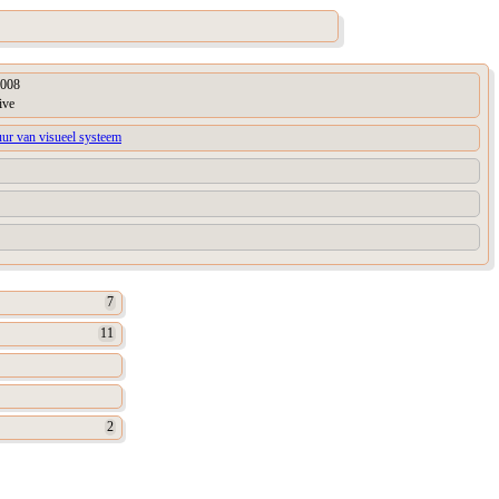
008
ive
uur van visueel systeem
7
11
2