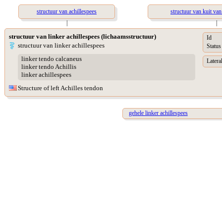
structuur van achillespees
structuur van kuit va
|
|
structuur van linker achillespees (lichaamsstructuur)
Id
structuur van linker achillespees
Status
linker tendo calcaneus
Lateral
linker tendo Achillis
linker achillespees
Structure of left Achilles tendon
gehele linker achillespees