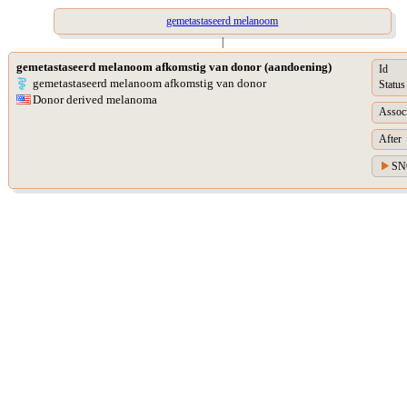
gemetastaseerd melanoom
|
gemetastaseerd melanoom afkomstig van donor (aandoening)
Id
gemetastaseerd melanoom afkomstig van donor
Status
Donor derived melanoma
Assoc
After
SN