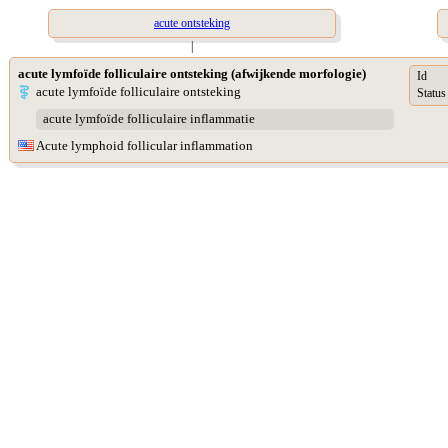
acute ontsteking
|
acute lymfoïde folliculaire ontsteking (afwijkende morfologie)
Id
acute lymfoïde folliculaire ontsteking
Status
acute lymfoïde folliculaire inflammatie
Acute lymphoid follicular inflammation