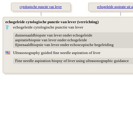
cytologische punctie van lever
echogeleide aspiratie uit
|
|
echogeleide cytologische punctie van lever (verrichting)
echogeleide cytologische punctie van lever
dunnenaaldbiopsie van lever onder echogeleide
aspiratiebiopsie van lever onder echogeleide
fijnenaaldbiopsie van lever onder echoscopische begeleiding
Ultrasonography guided fine needle aspiration of liver
Fine needle aspiration biopsy of liver using ultrasonographic guidance