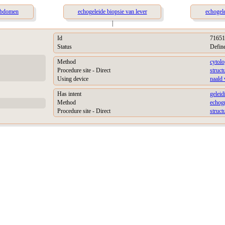
 abdomen
echogeleide biopsie van lever
echogele
|
Id
71651
Status
Defin
Method
cytolo
Procedure site - Direct
struct
Using device
naald
Has intent
geleid
Method
echogr
Procedure site - Direct
struct