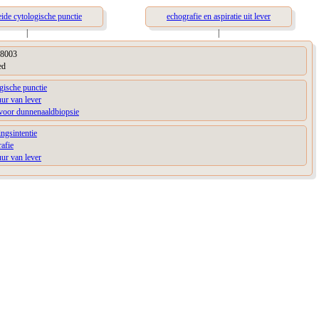
ide cytologische punctie
echografie en aspiratie uit lever
|
|
8003
ed
gische punctie
uur van lever
 voor dunnenaaldbiopsie
ingsintentie
afie
uur van lever