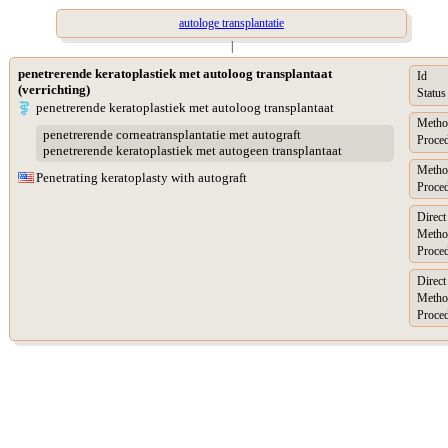
autologe transplantatie
|
penetrerende keratoplastiek met autoloog transplantaat
Id
(verrichting)
Status
penetrerende keratoplastiek met autoloog transplantaat
Metho
penetrerende corneatransplantatie met autograft
Proced
penetrerende keratoplastiek met autogeen transplantaat
Metho
Penetrating keratoplasty with autograft
Proced
Direct
Metho
Proced
Direct
Metho
Proced