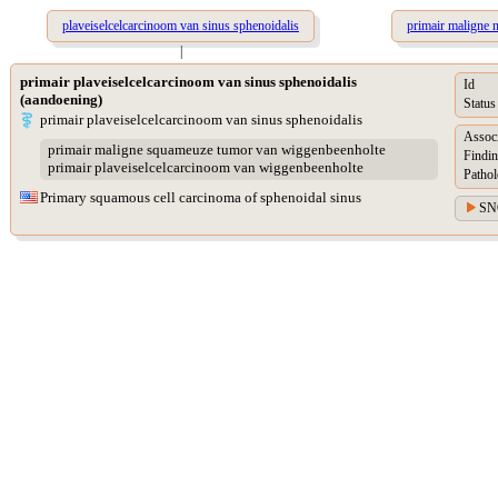
plaveiselcelcarcinoom van sinus sphenoidalis
primair maligne 
|
primair plaveiselcelcarcinoom van sinus sphenoidalis
Id
(aandoening)
Status
primair plaveiselcelcarcinoom van sinus sphenoidalis
Assoc
primair maligne squameuze tumor van wiggenbeenholte
Findin
primair plaveiselcelcarcinoom van wiggenbeenholte
Pathol
Primary squamous cell carcinoma of sphenoidal sinus
SN