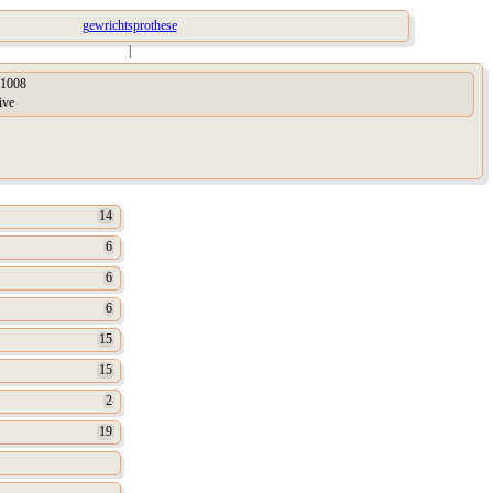
gewrichtsprothese
|
1008
ive
14
6
6
6
15
15
2
19