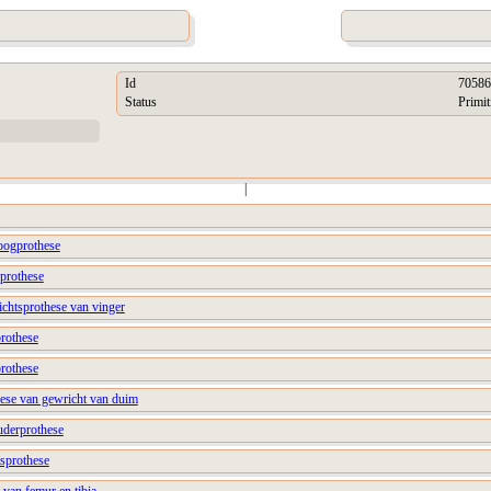
Id
70586
Status
Primit
|
boogprothese
lprothese
ichtsprothese van vinger
prothese
prothese
hese van gewricht van duim
uderprothese
tsprothese