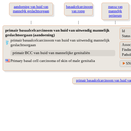
aandoening van huid van
basaalcelcarcinoom
massa van
mannelijk geslachtsorgaan
van romp
mannelijk
perineum
|
|
|
primair basaalcelcarcinoom van huid van uitwendig mannelijk
Id
geslachtsorgaan (aandoening)
Status
primair basaalcelcarcinoom van huid van uitwendig mannelijk
geslachtsorgaan
Assoc
Findin
primair BCC van huid van mannelijke genitaliën
Pathol
Primary basal cell carcinoma of skin of male genitalia
SN
primair basaalcelcarcinoom van huid v