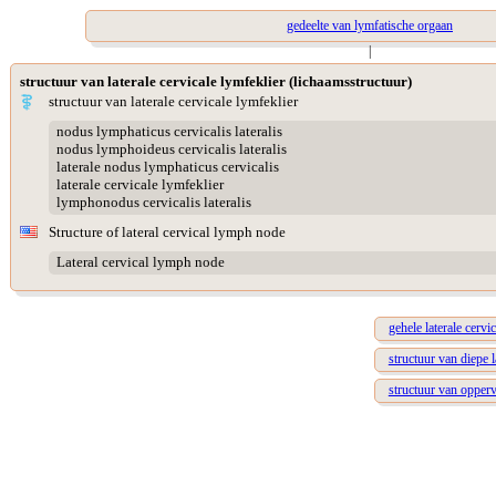
gedeelte van lymfatische orgaan
|
structuur van laterale cervicale lymfeklier (lichaamsstructuur)
structuur van laterale cervicale lymfeklier
nodus lymphaticus cervicalis lateralis
nodus lymphoideus cervicalis lateralis
laterale nodus lymphaticus cervicalis
laterale cervicale lymfeklier
lymphonodus cervicalis lateralis
Structure of lateral cervical lymph node
Lateral cervical lymph node
gehele laterale cervi
structuur van diepe l
structuur van oppervl