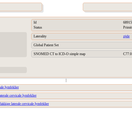
Id
68915
Status
Primit
Laterality
zijde
Global Patient Set
SNOMED CT to ICD-O simple map
C77.0
|
cale lymfeklier
aterale cervicale lymfeklier
akkige laterale cervicale lymfeklier