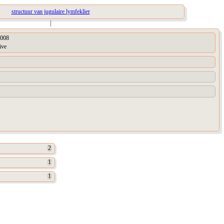
structuur van jugulaire lymfeklier
|
008
ive
2
1
1