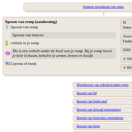
benigne neoplasma van romp
|
lipoom van romp (aandoening)
Id
lipoom van romp
Status
lipoom van truncus
Assoc
Findin
vetbult in je romp
DHD Di
Dit is een vetbult onder de huid van je romp. Bij je romp hoort
je hele lichaam, behalve je armen, benen en hoofd.
SN
Lipoma of trunk
RIV
fibrolipoom van subclaviculaire regio
lipoom van bil
lipoom van buikwand
lipoom van dorsaal ruggenmerg
lipoom van funiculus spermaticus
lipoom van heup