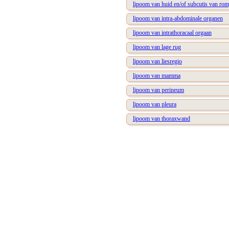
lipoom van huid en/of subcutis van ro
lipoom van intra-abdominale organen
lipoom van intrathoracaal orgaan
lipoom van lage rug
lipoom van liesregio
lipoom van mamma
lipoom van perineum
lipoom van pleura
lipoom van thoraxwand