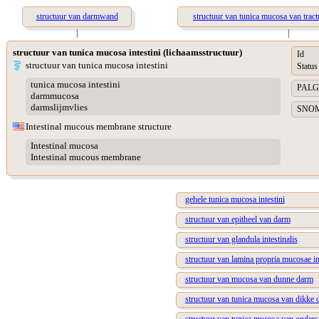
structuur van darmwand
structuur van tunica mucosa van tractu
|
|
structuur van tunica mucosa intestini (lichaamsstructuur)
Id
structuur van tunica mucosa intestini
Status
tunica mucosa intestini
PALGA 
darmmucosa
darmslijmvlies
SNOME
Intestinal mucous membrane structure
Intestinal mucosa
Intestinal mucous membrane
gehele tunica mucosa intestini
structuur van epitheel van darm
structuur van glandula intestinalis
structuur van lamina propria mucosae in
structuur van mucosa van dunne darm
structuur van tunica mucosa van dikke 