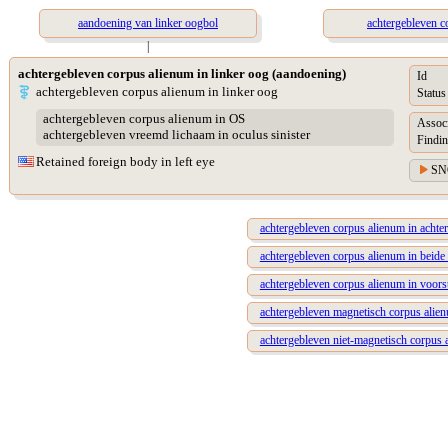
aandoening van linker oogbol
achtergebleven c
|
achtergebleven corpus alienum in linker oog (aandoening)
Id
achtergebleven corpus alienum in linker oog
Status
achtergebleven corpus alienum in OS
Assoc
achtergebleven vreemd lichaam in oculus sinister
Findin
Retained foreign body in left eye
SN
achtergebleven corpus alienum in achte
achtergebleven corpus alienum in beide
achtergebleven corpus alienum in voors
achtergebleven magnetisch corpus alien
achtergebleven niet-magnetisch corpus 