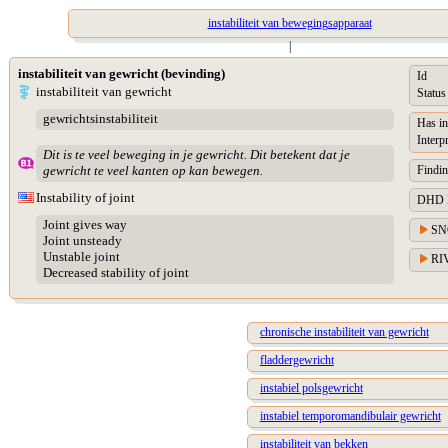
instabiliteit van bewegingsapparaat
|
instabiliteit van gewricht (bevinding)
Id
instabiliteit van gewricht
Status
gewrichtsinstabiliteit
Has in
Interp
Dit is te veel beweging in je gewricht. Dit betekent dat je
Findin
gewricht te veel kanten op kan bewegen.
Instability of joint
DHD Di
Joint gives way
SN
Joint unsteady
Unstable joint
RIV
Decreased stability of joint
chronische instabiliteit van gewricht
fladdergewricht
instabiel polsgewricht
instabiel temporomandibulair gewricht
instabiliteit van bekken