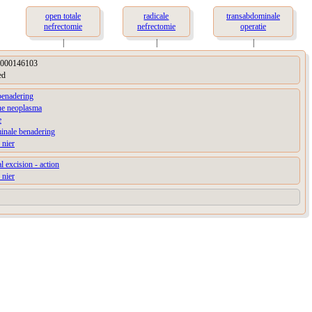
open totale
radicale
transabdominale
nefrectomie
nefrectomie
operatie
|
|
|
000146103
ed
benadering
ne neoplasma
e
inale benadering
 nier
l excision - action
 nier