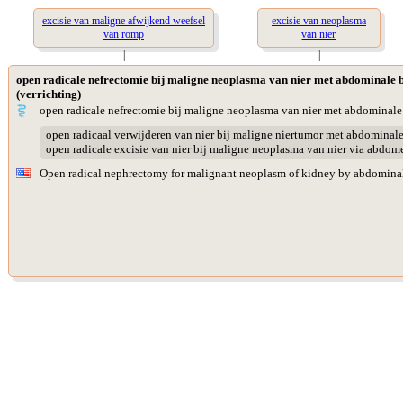
excisie van maligne afwijkend weefsel
excisie van neoplasma
van romp
van nier
|
|
open radicale nefrectomie bij maligne neoplasma van nier met abdominale 
(verrichting)
open radicale nefrectomie bij maligne neoplasma van nier met abdominal
open radicaal verwijderen van nier bij maligne niertumor met abdominal
open radicale excisie van nier bij maligne neoplasma van nier via abdom
Open radical nephrectomy for malignant neoplasm of kidney by abdomina