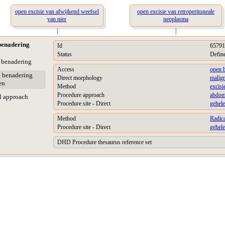
open excisie van afwijkend weefsel
open excisie van retroperitoneale
van nier
neoplasma
|
|
benadering
Id
65791
Status
Defin
e benadering
Access
open 
e benadering
Direct morphology
malig
en
Method
excisi
Procedure approach
abdom
l approach
Procedure site - Direct
gehele
Method
Radica
Procedure site - Direct
gehele
DHD Procedure thesaurus reference set