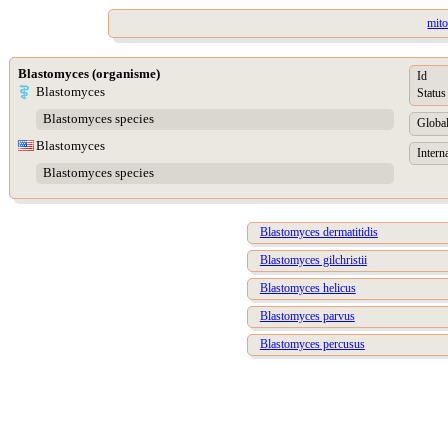
mit
Blastomyces (organisme)
Id
Blastomyces
Status
Blastomyces species
Global
Blastomyces
Intern
Blastomyces species
Blastomyces dermatitidis
Blastomyces gilchristii
Blastomyces helicus
Blastomyces parvus
Blastomyces percusus