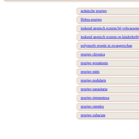
actinische prurigo
Hebra-prurigo
jeukend atopisch eczeem bij volwassen
jeukend atopisch eczeem op kinderleefti
polymorfe eruptie in zwangerschap
prurigo chronica
prurigo gestationis
prurigo mitis
prurigo nodularis
prurigo parasitaria
prurigo pigmentosa
prurigo simplex
prurigo subacuta