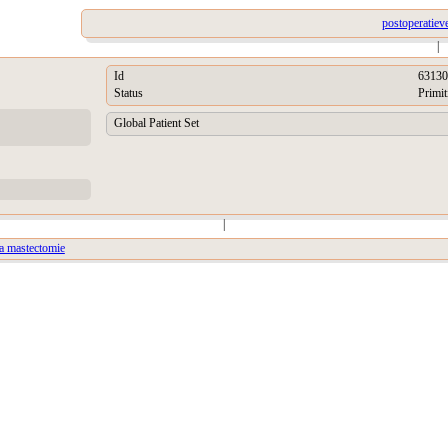
postoperatiev
|
Id
63130
Status
Primit
Global Patient Set
|
na mastectomie