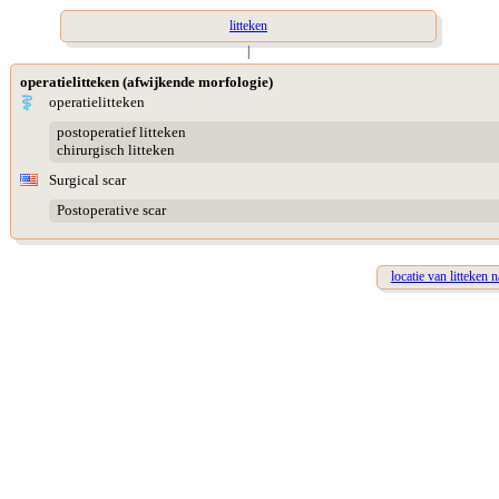
litteken
|
operatielitteken (afwijkende morfologie)
operatielitteken
postoperatief litteken
chirurgisch litteken
Surgical scar
Postoperative scar
locatie van litteken 