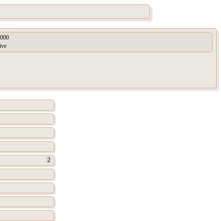
000
ive
2