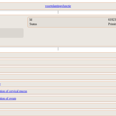
voortplantingsfunctie
|
Id
61923
Status
Primit
|
y
tion of cervical mucus
ation of ovum