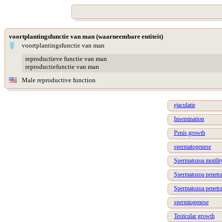
voortplantingsfunctie van man (waarneembare entiteit)
voortplantingsfunctie van man
reproductieve functie van man
reproductiefunctie van man
Male reproductive function
ejaculatie
Insemination
Penis growth
spermatogenese
Spermatozoa motilit
Spermatozoa penetra
Spermatozoa penetr
spermiogenese
Testicular growth