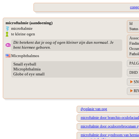
conge
microftalmie (aandoening)
Id
microftalmie
Status
te kleine ogen
Assoc
Dit betekent dat je oog of ogen kleiner zijn dan normaal. Je
Findin
bent hiermee geboren.
Occur
Pathol
Microphthalmos
PALGA 
Small eyeball
Microphthalmia
DHD Di
Globe of eye small
SN
RIV
dysplasie van oog
microftalmie door branchio-oculofacia
microftalmie door oculocerebrocutaan
microftalmie door syndroom van hernia 