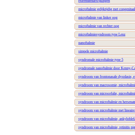
extremiteitafwijkingen
microftalmie gelijktijdig met congenita
microftalmie van linker oog
microftalmie van rechter oog
microftalmiesyndroom type Lenz
nanoftalmie
simpele microftalmie
syndromale microftalmie type 5
syndromale nanoftalmie door Kenny-C
syndroom van frontonasale dysplasie, er
syndroom van macrosomie, microftalmie
syndroom van microcefalie, microftalmie
syndroom van microftalmie en hersenatr
syndroom van microftalmie met lineaire
syndroom van microftalmie, ankyloblefa
syndroom van microftalmie, retinitis pi