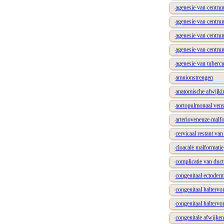
agenesie van centru
agenesie van centru
agenesie van centru
agenesie van centru
agenesie van tuberc
amnionstrengen
anatomische afwijk
aortopulmonaal vens
arterioveneuze malfo
cervicaal restant va
cloacale malformatie
complicatie van duct
congenitaal ectoderm
congenitaal halterv
congenitaal halterv
congenitale afwijken