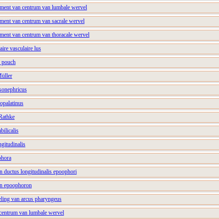
nment van centrum van lumbale wervel
nment van centrum van sacrale wervel
nment van centrum van thoracale wervel
aire vasculaire lus
l pouch
Müller
sonephricus
opalatinus
 Rathke
bilicalis
gitudinalis
phora
n ductus longitudinalis epoophori
an epoophoron
ling van arcus pharyngeus
centrum van lumbale wervel