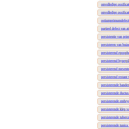
onvolledige ossifica
onvolledige ossifica
ostiumprimumdefect
partieel defect van a
persistentie van prim
persisteren van buiz
persisterend epooph
persisterend hyperpl
persisterend mesen
persisterend restant 
persisterende bande
persisterende ductus
persisterende embryo
persisterende klep v
persisterende tuber
persisterende tunica 