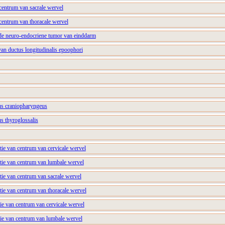
centrum van sacrale wervel
centrum van thoracale wervel
rde neuro-endocriene tumor van einddarm
an ductus longitudinalis epoophori
us craniopharyngeus
s thyroglossalis
tie van centrum van cervicale wervel
atie van centrum van lumbale wervel
tie van centrum van sacrale wervel
tie van centrum van thoracale wervel
tie van centrum van cervicale wervel
tie van centrum van lumbale wervel