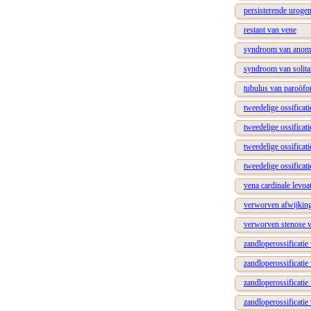
persisterende urogen
restant van vene
syndroom van anomal
syndroom van solitai
tubulus van paroöfo
tweedelige ossificat
tweedelige ossificat
tweedelige ossificat
tweedelige ossificat
vena cardinale levoat
verworven afwijking 
verworven stenose v
zandloperossificatie
zandloperossificati
zandloperossificatie
zandloperossificatie