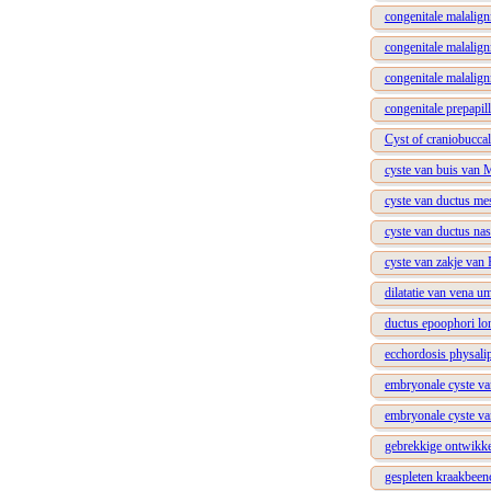
congenitale malalig
congenitale malalig
congenitale malalig
congenitale prepapill
Cyst of craniobucca
cyste van buis van 
cyste van ductus me
cyste van ductus nas
cyste van zakje van
dilatatie van vena um
ductus epoophori lon
ecchordosis physali
embryonale cyste va
embryonale cyste v
gebrekkige ontwikke
gespleten kraakbeen