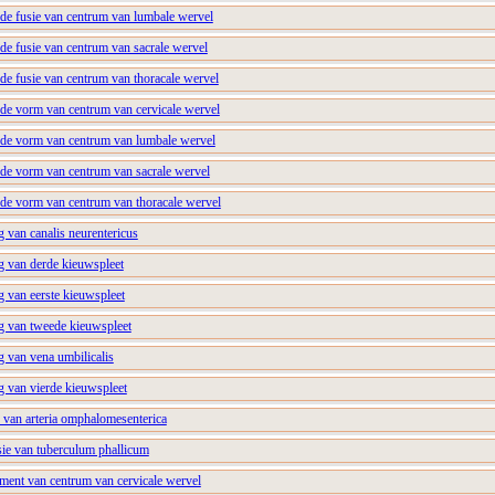
nde fusie van centrum van lumbale wervel
de fusie van centrum van sacrale wervel
de fusie van centrum van thoracale wervel
nde vorm van centrum van cervicale wervel
nde vorm van centrum van lumbale wervel
nde vorm van centrum van sacrale wervel
nde vorm van centrum van thoracale wervel
g van canalis neurentericus
ng van derde kieuwspleet
g van eerste kieuwspleet
ng van tweede kieuwspleet
g van vena umbilicalis
g van vierde kieuwspleet
e van arteria omphalomesenterica
sie van tuberculum phallicum
nment van centrum van cervicale wervel