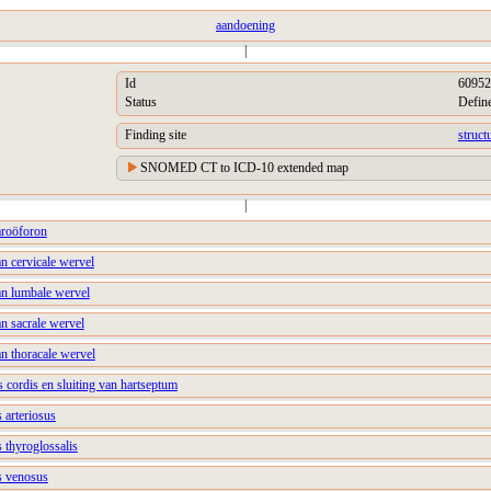
aandoening
|
Id
60952
Status
Defin
Finding site
struc
SNOMED CT to ICD-10 extended map
|
aroöforon
n cervicale wervel
an lumbale wervel
n sacrale wervel
n thoracale wervel
 cordis en sluiting van hartseptum
 arteriosus
 thyroglossalis
s venosus