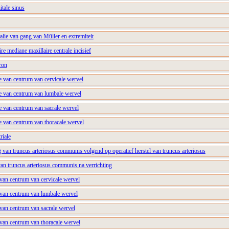
itale sinus
ie van gang van Müller en extremiteit
re mediane maxillaire centrale incisief
ron
ie van centrum van cervicale wervel
ie van centrum van lumbale wervel
ie van centrum van sacrale wervel
ie van centrum van thoracale wervel
riale
van truncus arteriosus communis volgend op operatief herstel van truncus arteriosus
an truncus arteriosus communis na verrichting
 van centrum van cervicale wervel
e van centrum van lumbale wervel
 van centrum van sacrale wervel
 van centrum van thoracale wervel