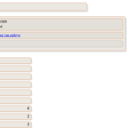
1009
ed
tuur van embryo
6
2
3