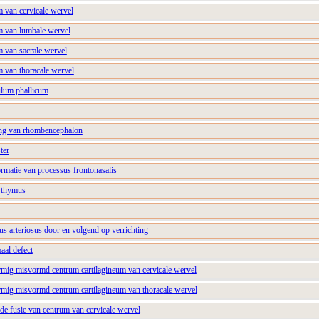
m van cervicale wervel
m van lumbale wervel
m van sacrale wervel
m van thoracale wervel
ulum phallicum
ing van rhombencephalon
ter
rmatie van processus frontonasalis
n thymus
us arteriosus door en volgend op verrichting
aal defect
ormig misvormd centrum cartilagineum van cervicale wervel
ormig misvormd centrum cartilagineum van thoracale wervel
de fusie van centrum van cervicale wervel