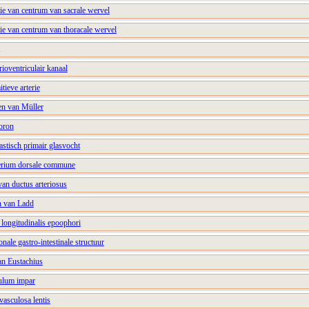
tie van centrum van sacrale wervel
tie van centrum van thoracale wervel
trioventriculair kanaal
itieve arterie
en van Müller
oron
astisch primair glasvocht
terium dorsale commune
van ductus arteriosus
n van Ladd
 longitudinalis epoophori
nale gastro-intestinale structuur
an Eustachius
culum impar
vasculosa lentis