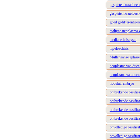
gespleten kraakbeen
gespleten kraakbeen
goed gedifferentiee
maligne neoplasma v
mediane halscyste
myeloschisis
Mülleriaanse aplasie
neoplasma van duct
neoplasma van ductu
nodulair embryo
ontbrekende ossifica
ontbrekende ossific
ontbrekende ossifica
ontbrekende ossifica
onvolledige ossifica
onvolledige ossifica