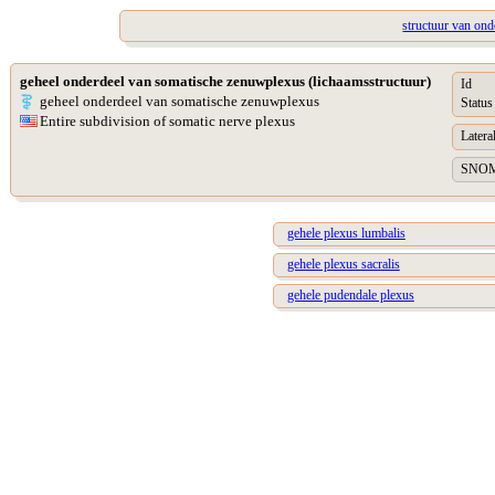
structuur van on
geheel onderdeel van somatische zenuwplexus (lichaamsstructuur)
Id
geheel onderdeel van somatische zenuwplexus
Status
Entire subdivision of somatic nerve plexus
Lateral
SNOME
gehele plexus lumbalis
gehele plexus sacralis
gehele pudendale plexus