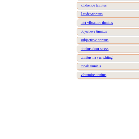
klikkende tinnitus
Leudet-tinnitus
niet-vibratoire tinnitus
objectieve tinnitus
subjectieve tinnitus
tinnitus door stress
tinnitus na verrichting
tonale tinnitus
vibratoire tinnitus