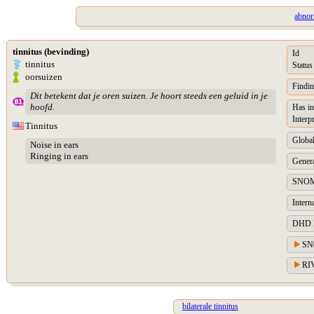
abnor
tinnitus (bevinding)
Id
tinnitus
Status
oorsuizen
Findin
Dit betekent dat je oren suizen. Je hoort steeds een geluid in je
hoofd.
Has in
Interp
Tinnitus
Global
Noise in ears
Ringing in ears
Genera
SNOM
Intern
DHD Di
SN
RIV
bilaterale tinnitus