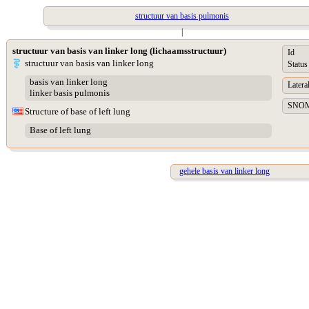
structuur van basis pulmonis
|
structuur van basis van linker long (lichaamsstructuur)
Id
structuur van basis van linker long
Status
basis van linker long
Lateral
linker basis pulmonis
SNOME
Structure of base of left lung
Base of left lung
gehele basis van linker long