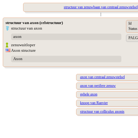
structuur van zenuwbaan van centraal zenuwstelsel
|
structuur van axon (celstructuur)
Id
structuur van axon
Status
axon
PALGA 
zenuwuitloper
Axon structure
Axon
axon van centraal zenuwstelsel
axon van perifere zenuw
gehele axon
knoop van Ranvier
structuur van colliculus axonis