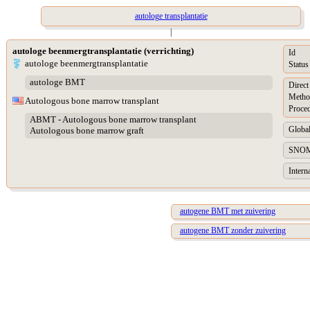
autologe transplantatie
|
autologe beenmergtransplantatie (verrichting)
Id
autologe beenmergtransplantatie
Status
autologe BMT
Direct
Metho
Autologous bone marrow transplant
Proced
ABMT - Autologous bone marrow transplant
Global
Autologous bone marrow graft
SNOM
Intern
autogene BMT met zuivering
autogene BMT zonder zuivering