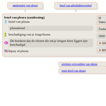
aandoening van pleura
letsel van ademhalingsstelsel
|
|
letsel van pleura (aandoening)
Id
letsel van pleura
Status
pleuraletsel
Findin
beschadiging van je longvliezen
DHD Di
Dit betekent dat de vliezen die om je longen heen liggen zijn
SN
beschadigd.
RIV
Injury of pleura
gesloten verwonding van pleura
open letsel van pleura