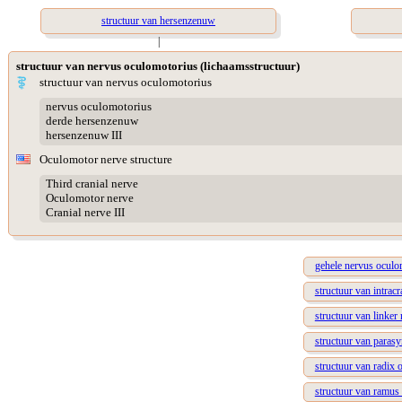
structuur van hersenzenuw
|
structuur van nervus oculomotorius (lichaamsstructuur)
structuur van nervus oculomotorius
nervus oculomotorius
derde hersenzenuw
hersenzenuw III
Oculomotor nerve structure
Third cranial nerve
Oculomotor nerve
Cranial nerve III
gehele nervus oculo
structuur van intrac
structuur van linker
structuur van paras
structuur van radix o
structuur van ramus