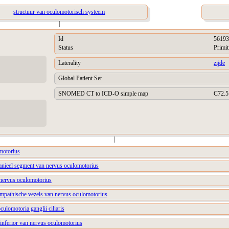
structuur van oculomotorisch systeem
|
Id
56193
Status
Primit
Laterality
zijde
Global Patient Set
SNOMED CT to ICD-O simple map
C72.5
|
motorius
ranieel segment van nervus oculomotorius
 nervus oculomotorius
ympathische vezels van nervus oculomotorius
culomotoria ganglii ciliaris
 inferior van nervus oculomotorius